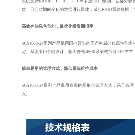
系统支持
RAID0
、
1
、
10
、
5
、
6
等多重
RAID
级别，在部分硬
建，只会对期间变化的数据进行重建，减少
RAID
重建数据，
高效存储绿色节能，最优化投资回报率
SCS1000-24
系列产品采用国内领先的国产申威
64
位高性能多
写。系统采用节能设计，相比传统
x86
体系架构节能
30%
左右
简单易用的管理方式，降低系统维护成本
SCS1000-24
系列产品采用直观的图形化管理方式，易于管理
入。