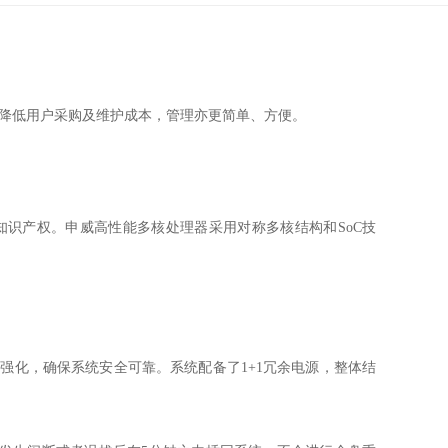
构，从而降低用户采购及维护成本，管理亦更简单、方便。
知识产权。申威高性能多核处理器采用对称多核结构和
SoC
技
全强化，确保系统安全可靠。系统配备了
1+1
冗余电源，整体结