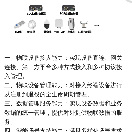
一、物联设备接入能力：实现设备直连、网关
连接、第三方平台多种方式接入和多种协议接
入管理。
二、物联设备管理能力：对接入终端设备进行
从注册到退役的全生命周期管理。
三、数据管理服务能力：实现设备数据和业务
数据的统一管理，提供对外提供物联数据的服
务。
四、智能场景支持能力：满足多样化场景需求