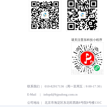
请关注普东科技小程序
联系我们 | 010-82917136（周一至周五：9:00-17:30）
E-Mail |
infopd@bjpudong.com.cn
公司地址 | 北京市海淀区东北旺西路8号院8号楼131C