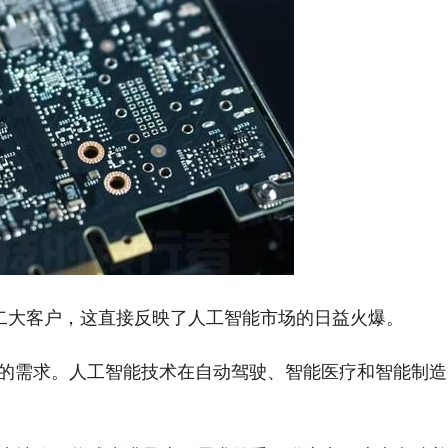
第二大客户，这直接反映了人工智能市场的日益火爆。
U 的需求。人工智能技术在自动驾驶、智能医疗和智能制