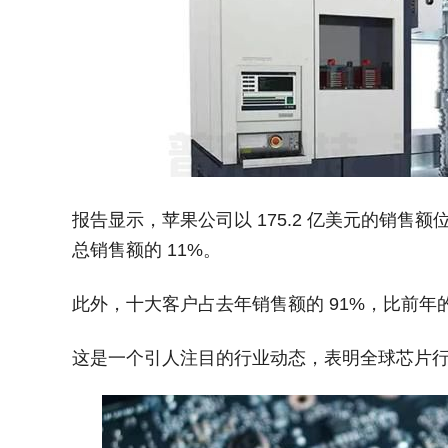
报告显示，苹果公司以 175.2 亿美元的销售额
总销售额的 11%。
此外，十大客户占去年销售额的 91%，比前年的
这是一个引人注目的行业动态，表明全球芯片