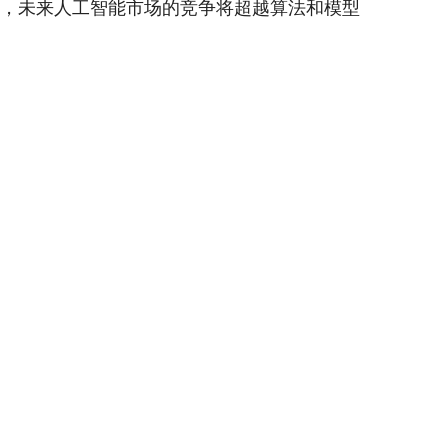
味着，未来人工智能市场的竞争将超越算法和模型