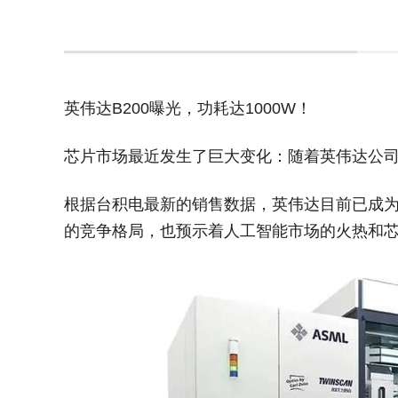
英伟达B200曝光，功耗达1000W！
芯片市场最近发生了巨大变化：随着英伟达公
根据台积电最新的销售数据，英伟达目前已成为
的竞争格局，也预示着人工智能市场的火热和