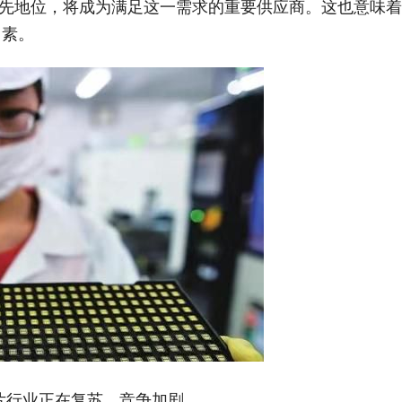
领域的领先地位，将成为满足这一需求的重要供应商。这也意
因素。
芯片行业正在复苏，竞争加剧。