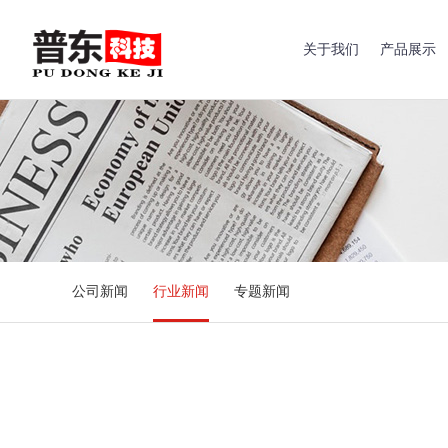
关于我们
产品展示
公司新闻
行业新闻
专题新闻